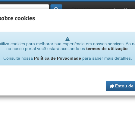
Economia
Editorial
Mais
sobre cookies
tiliza cookies para melhorar sua experiência em nossos serviços. Ao 
no nosso portal você estará aceitando os
termos de utilização
.
...
Consulte nossa
Política de Privacidade
para saber mais detalhes.
Resumo das novelas
Estou de
s próximos capítulos de suas novelas preferidas das emissoras Globo