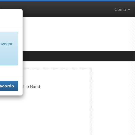
Conta
navegar
 acordo
, Record, SBT e Band.