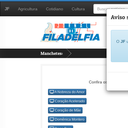
JF
Agricultura
Cotidiano
Cultura
Aviso 
O
JF
u
Manchetes:
Confira os resumo do
A Nobreza do Amor
Coração Acelerado
Coração de Mãe
Domênica Montero