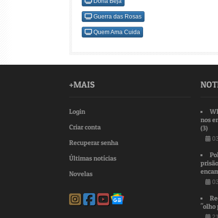
Dona Beja
Guerra das Rosas
Quem Ama Cuida
+MAIS
NOT
Login
Wh
nos e
Criar conta
(3)
03
Recuperar senha
Po
Últimas notícias
prisão
encam
Novelas
03
Re
"olho 
21