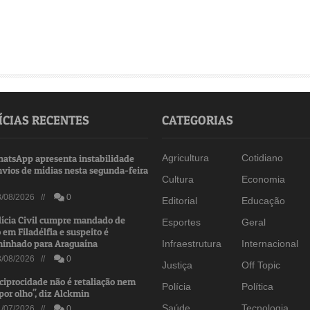
ÍCIAS RECENTES
CATEGORIAS
atsApp apresenta instabilidade
Agricultura
Cotidiano
nvios de mídias nesta segunda-feira
Cultura
Economia
/08/2026 //
0
Editorial
Educação
lícia Civil cumpre mandado de
Esportes
Geral
 em Filadélfia e suspeito é
inhado para Araguaína
Infraestrutura
Internacional
/08/2026 //
0
Justiça
Off Topic
ciprocidade não é retaliação nem
Polícia
Política
por olho", diz Alckmin
Saúde
Tecnologia
/07/2026 //
0