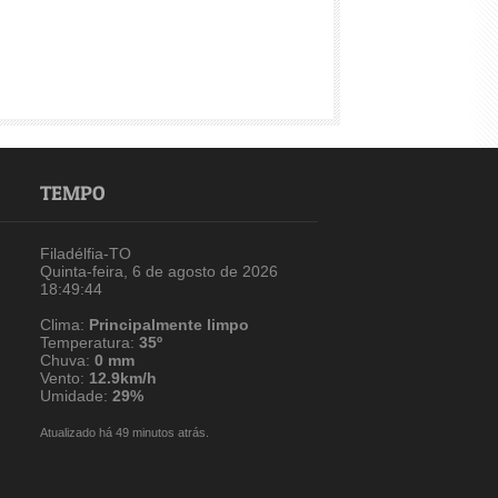
TEMPO
Filadélfia-TO
Quinta-feira, 6 de agosto de 2026
18:49:44
Clima:
Principalmente limpo
Temperatura:
35º
Chuva:
0 mm
Vento:
12.9km/h
Umidade:
29%
Atualizado há 49 minutos atrás.