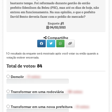
bastante tempo. Foi reformado durante gestão do então
prefeito Edenilson da Beleu (PSC), mas até os dias de hoje, não
entrou em funcionamento. Na sua opinião, o que o prefeito
David Bento deveria fazer com o prédio do mercado?
Enquete
#1
04/02/2021
Compartilhe
O resultado da enquete será mostrado após você votar ou então quando a
votação estiver encerrada.
Total de votos:
84
Demolir
–
5
votos
5%
Transformar em uma rodoviária
–
39
votos
46%
Transformar em uma nova prefeitura
–
9
votos
10%