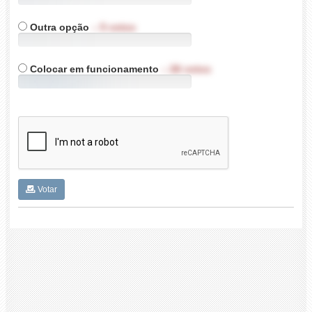
Outra opção
–
5
votos
5%
Colocar em funcionamento
–
26
votos
30%
Votar