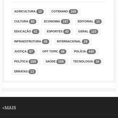
AGRICULTURA
COTIDIANO
10
168
CULTURA
ECONOMIA
EDITORIAL
80
197
15
EDUCAÇÃO
ESPORTES
GERAL
41
40
110
INFRAESTRUTURA
INTERNACIONAL
45
29
JUSTIÇA
OFF TOPIC
POLÍCIA
87
48
440
POLÍTICA
SAÚDE
TECNOLOGIA
289
508
36
ERRATAS
13
+MAIS