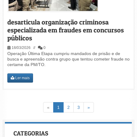
desarticula organização criminosa
especializada em fraudes em concursos
públicos
18/03/2026 //
0
Operação Última Etapa cumpriu mandados de prisão e de
busca e apreensão contra grupo que tentou cometer fraude no
certame da PM/TO.
Ler mais
Voltar
(atual)
Avançar
«
1
2
3
»
CATEGORIAS