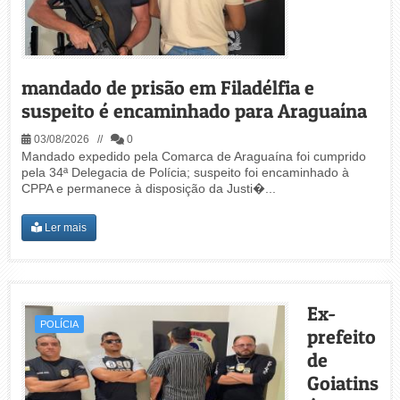
mandado de prisão em Filadélfia e
suspeito é encaminhado para Araguaína
03/08/2026 //
0
Mandado expedido pela Comarca de Araguaína foi cumprido
pela 34ª Delegacia de Polícia; suspeito foi encaminhado à
CPPA e permanece à disposição da Justi�...
Ler mais
Ex-
POLÍCIA
prefeito
de
Goiatins