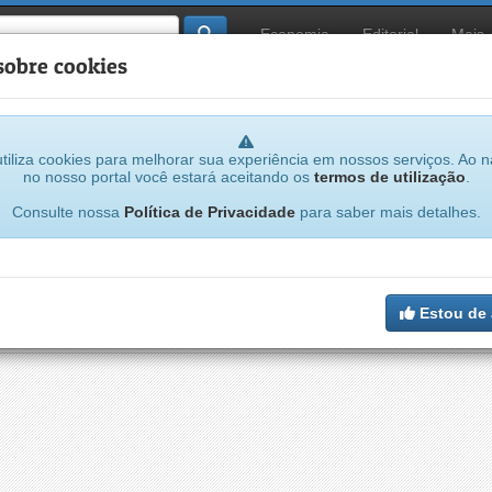
Economia
Editorial
Mais
sobre cookies
tiliza cookies para melhorar sua experiência em nossos serviços. Ao 
no nosso portal você estará aceitando os
termos de utilização
.
...
Consulte nossa
Política de Privacidade
para saber mais detalhes.
Crie sua conta gratuitamente
tenção: um e-mail válido é necessário para confirmar seu cadast
Estou de