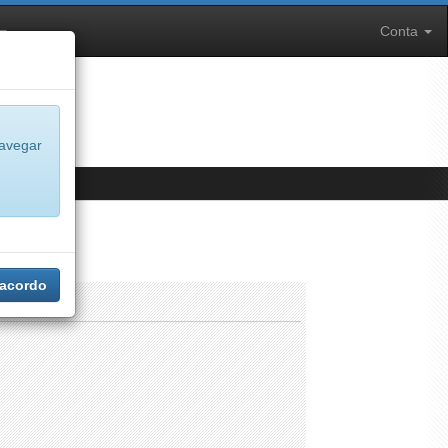
Conta
navegar
ro
 acordo