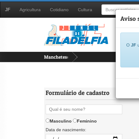
JF
Agricultura
Cotidiano
Cultura
Aviso 
O
JF
u
Manchetes:
A
Formulário de cadastro
Masculino
Feminino
Data de nascimento: