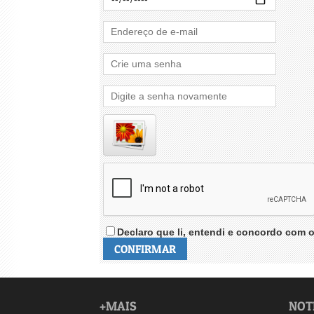
Declaro que li, entendi e concordo com 
+MAIS
NOT