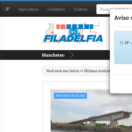
JF
Agricultura
Cotidiano
Cultura
Aviso 
O
JF
u
Manchetes:
...
Você está em:
Início
>>
Últimas notícias
>>
Infraest
INFRAESTRUTURA