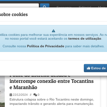
Economia
Editorial
Mais
sobre cookies
tiliza cookies para melhorar sua experiência em nossos serviços. Ao 
no nosso portal você estará aceitando os
termos de utilização
.
Consulte nossa
Política de Privacidade
para saber mais detalhes.
rutura
Estou de
Ponte do Estreito desaba e
interrompe conexão entre Tocantins
e Maranhão
22/12/2024 //
0
Estrutura colapsa sobre o Rio Tocantins neste domingo,
impactando trânsito e gerando alerta para manutenção.