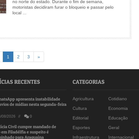
no norte do estado. Durante o fim de semana,
motoristas decidiram furar o bloqueio e passar pelo
local ...
Voltar
(atual)
Avançar
1
2
3
»
ÍCIAS RECENTES
CATEGORIAS
atsApp apresenta instabilidade
Agricultura
Cotidiano
nvios de mídias nesta segunda-feira
Cultura
Economia
/08/2026 //
0
Editorial
Educação
lícia Civil cumpre mandado de
Esportes
Geral
 em Filadélfia e suspeito é
inhado para Araguaína
Infraestrutura
Internacional