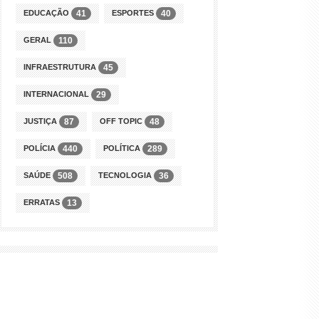
EDUCAÇÃO
ESPORTES
41
40
GERAL
110
INFRAESTRUTURA
45
INTERNACIONAL
29
JUSTIÇA
OFF TOPIC
87
48
POLÍCIA
POLÍTICA
440
289
SAÚDE
TECNOLOGIA
508
36
ERRATAS
13