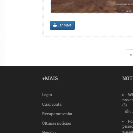
Ler mais
«
+MAIS
NOT
Login
Wh
nos e
Criar conta
(3)
03
Recuperar senha
Po
Últimas notícias
prisão
encam
Novelas