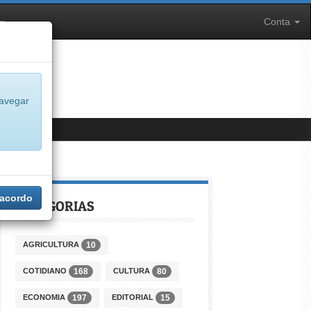
Conta
navegar
 acordo
CATEGORIAS
AGRICULTURA
10
COTIDIANO
CULTURA
168
80
ECONOMIA
EDITORIAL
197
15