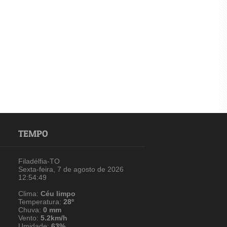
TEMPO
Filadélfia-TO
Sexta-feira, 7 de agosto de 2026
12:54:49
Clima:
Céu limpo
Temperatura:
28º
Chuva:
0 mm
Vento:
5.2km/h
Umidade:
63%