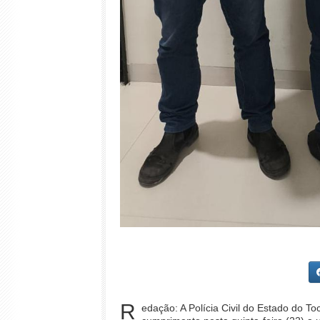
R
edação: A Polícia Civil do Estado do To