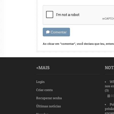
Comentar
Ao clicar em "comentar", você declara que leu, ent
+MAIS
NOT
Login
Wh
nos e
Criar conta
(3)
03
Recuperar senha
Po
Últimas notícias
prisão
encam