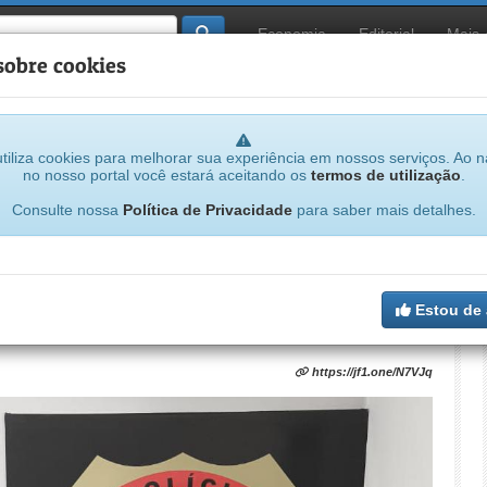
Economia
Editorial
Mais
sobre cookies
tiliza cookies para melhorar sua experiência em nossos serviços. Ao 
no nosso portal você estará aceitando os
termos de utilização
.
Consulte nossa
Política de Privacidade
para saber mais detalhes.
o de prisão preventiva por homicídio
Estou de
https://jf1.one/N7VJq