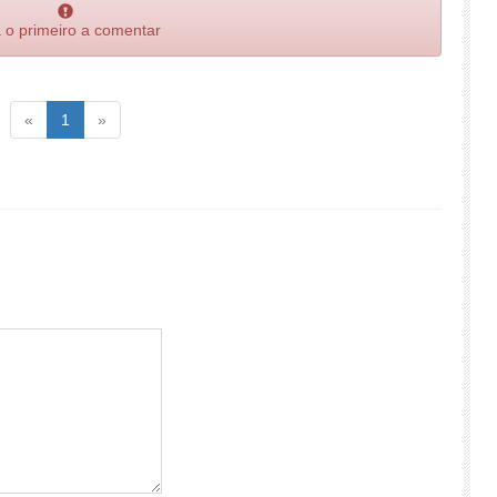
 o primeiro a comentar
Voltar
(atual)
Voltar
«
1
»