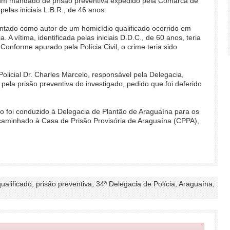
a um mandado de prisão preventiva expedido pela Comarca de
elas iniciais L.B.R., de 46 anos.
ntado como autor de um homicídio qualificado ocorrido em
. A vítima, identificada pelas iniciais D.D.C., de 60 anos, teria
Conforme apurado pela Polícia Civil, o crime teria sido
licial Dr. Charles Marcelo, responsável pela Delegacia,
u pela prisão preventiva do investigado, pedido que foi deferido
 foi conduzido à Delegacia de Plantão de Araguaína para os
ncaminhado à Casa de Prisão Provisória de Araguaína (CPPA),
 qualificado, prisão preventiva, 34ª Delegacia de Polícia, Araguaína,