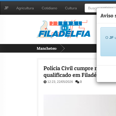
JF
Agricultura
Cotidiano
Cultura
Aviso 
O
JF
u
Manchetes:
...
Polícia Civil cumpre mandad
qualificado em Filadélfia
12:23, 22/05/2026
0