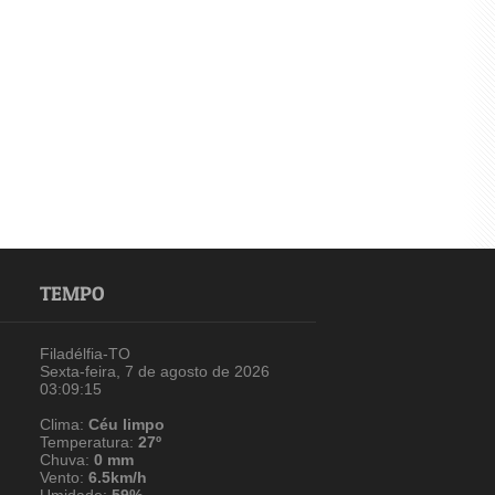
TEMPO
Filadélfia-TO
Sexta-feira, 7 de agosto de 2026
03:09:16
Clima:
Céu limpo
Temperatura:
27º
Chuva:
0 mm
Vento:
6.5km/h
Umidade:
59%