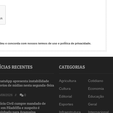
endeu e concorda com nossos
termos de uso
e
política de privacidade
.
ÍCIAS RECENTES
CATEGORIAS
atsApp apresenta instabilidade
Agricultura
Cotidiano
nvios de mídias nesta segunda-feira
Cultura
Economia
/08/2026 //
0
Editorial
Educação
lícia Civil cumpre mandado de
Esportes
Geral
 em Filadélfia e suspeito é
inhado para Araguaína
Infraestrutura
Internacional