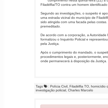
cumprimento nesta quinta-feira (22) 
Filadélfia/TO contra um homem identificado p
Segundo as investigações, o suspeito é apo
uma estrada vicinal do município de Filadélfia
sido atingida com uma facada pelas costas. 
premeditado.
De acordo com a corporação, a Autoridade Po
formalizou o Inquérito Policial e represento
pela Justiça.
Após o cumprimento do mandado, o suspeito
procedimentos legais e, posteriormente, e
onde permanecerá à disposição da Justiça.
Tags
: Polícia Civil, Filadélfia TO, homicídio
investigação policial, Charles Marcelo