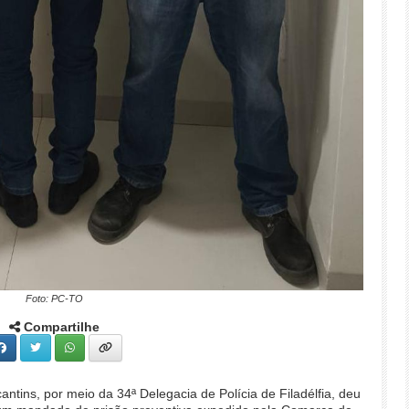
Foto: PC-TO
Compartilhe
cantins, por meio da 34ª Delegacia de Polícia de Filadélfia, deu