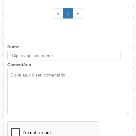
Voltar
(atual)
Voltar
«
1
»
Nome:
Comentário: