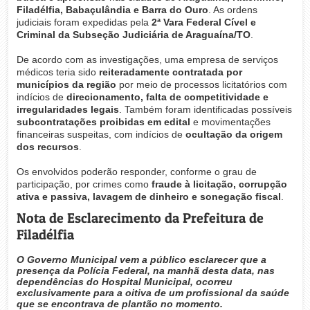
Filadélfia, Babaçulândia e Barra do Ouro
. As ordens
judiciais foram expedidas pela
2ª Vara Federal Cível e
Criminal da Subseção Judiciária de Araguaína/TO
.
De acordo com as investigações, uma empresa de serviços
médicos teria sido
reiteradamente contratada por
municípios da região
por meio de processos licitatórios com
indícios de
direcionamento, falta de competitividade e
irregularidades legais
. Também foram identificadas possíveis
subcontratações proibidas em edital
e movimentações
financeiras suspeitas, com indícios de
ocultação da origem
dos recursos
.
Os envolvidos poderão responder, conforme o grau de
participação, por crimes como
fraude à licitação, corrupção
ativa e passiva, lavagem de dinheiro e sonegação fiscal
.
Nota de Esclarecimento da Prefeitura de
Filadélfia
O Governo Municipal vem a público esclarecer que a
presença da Polícia Federal, na manhã desta data, nas
dependências do Hospital Municipal, ocorreu
exclusivamente para a oitiva de um profissional da saúde
que se encontrava de plantão no momento.