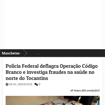
Manchetes:
...
Polícia Federal deflagra Operação Código
Branco e investiga fraudes na saúde no
norte do Tocantins
08:44, 08/04/2026
0
https://jf1.one/ye2cU