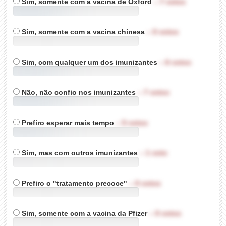
Sim, somente com a vacina de Oxford
–
7
votos
26%
Sim, somente com a vacina chinesa
–
0
votos
0%
Sim, com qualquer um dos imunizantes
–
6
votos
23%
Não, não confio nos imunizantes
–
7
votos
26%
Prefiro esperar mais tempo
–
5
votos
19%
Sim, mas com outros imunizantes
–
1
voto
3%
Prefiro o "tratamento precoce"
–
0
votos
0%
Sim, somente com a vacina da Pfizer
–
0
votos
0%