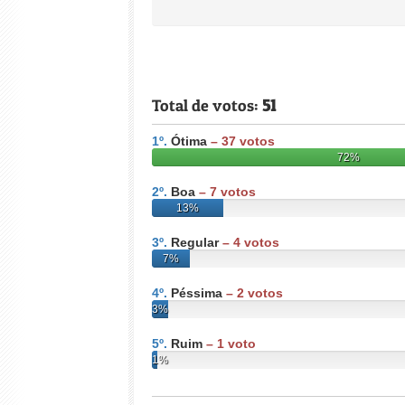
Total de votos:
51
1º.
Ótima
–
37
votos
72%
2º.
Boa
–
7
votos
13%
3º.
Regular
–
4
votos
7%
4º.
Péssima
–
2
votos
3%
5º.
Ruim
–
1
voto
1%