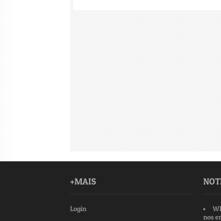
+MAIS
NOT
Login
Wh
nos e