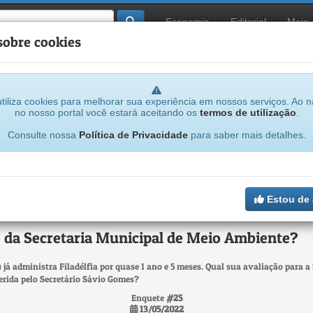
Economia
Editorial
Mais
sobre cookies
tiliza cookies para melhorar sua experiência em nossos serviços. Ao 
no nosso portal você estará aceitando os
termos de utilização
.
...
Consulte nossa
Política de Privacidade
para saber mais detalhes.
Estou de
Votação
encerrada
 da Secretaria Municipal de Meio Ambiente?
 já administra Filadélfia por quase 1 ano e 5 meses. Qual sua avaliação para 
erida pelo Secretário Sávio Gomes?
Enquete
#25
13/05/2022