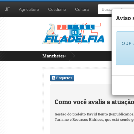
JF
Agricultura
Cotidiano
Cultura
Aviso 
O
JF
u
Manchetes:
Enquetes
Como você avalia a atuação
Gestão do prefeito David Bento (Republicanos)
Turismo e Recursos Hídricos, que está sendo g