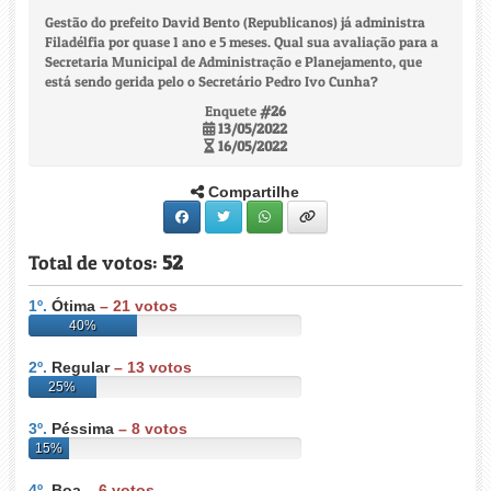
Gestão do prefeito David Bento (Republicanos) já administra
Filadélfia por quase 1 ano e 5 meses. Qual sua avaliação para a
Secretaria Municipal de Administração e Planejamento, que
está sendo gerida pelo o Secretário Pedro Ivo Cunha?
Enquete
#26
13/05/2022
16/05/2022
Compartilhe
Total de votos:
52
1º.
Ótima
–
21
votos
40%
2º.
Regular
–
13
votos
25%
3º.
Péssima
–
8
votos
15%
4º.
Boa
–
6
votos