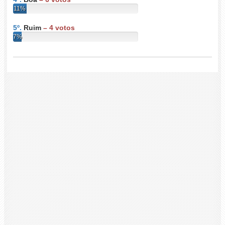
11%
5º.
Ruim
–
4
votos
7%