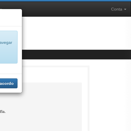
Conta
navegar
 acordo
fia.