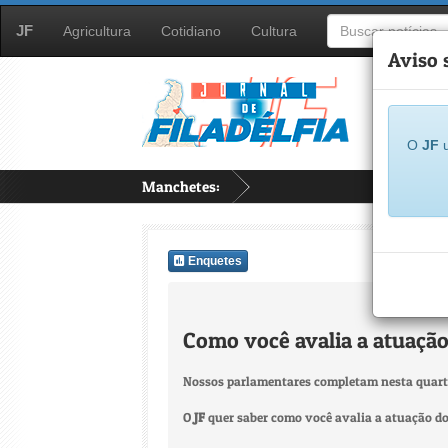
JF
Agricultura
Cotidiano
Cultura
Aviso 
O
JF
u
Manchetes:
Enquetes
Como você avalia a atuação
Nossos parlamentares completam nesta quarta-
O
JF
quer saber como você avalia a atuação do