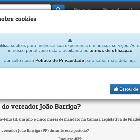
Economia
Editorial
Mais
sobre cookies
tiliza cookies para melhorar sua experiência em nossos serviços. Ao 
no nosso portal você estará aceitando os
termos de utilização
.
...
Consulte nossa
Política de Privacidade
para saber mais detalhes.
Estou de
Votação
encerrada
 do vereador João Barriga?
feira (1), um ano e cinco meses de mandato na Câmara Legislativa de Filadél
 vereador João Barriga (PP) durante esse período?
Enquete
#29