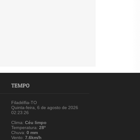
TEMPO
Filadélfia-TO
Quinta-feira, 6 de agosto de 2026
02:23:26
Clima:
Céu limpo
Temperatura:
28º
Chuva:
0 mm
Vento:
7.6km/h