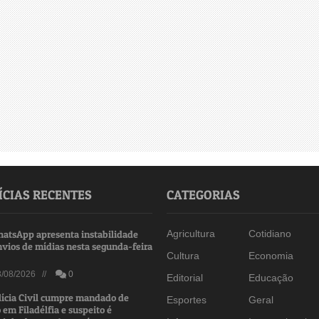
ÍCIAS RECENTES
CATEGORIAS
atsApp apresenta instabilidade
Agricultura
Cotidiano
nvios de mídias nesta segunda-feira
Cultura
Economia
/08/2026 //
0
Editorial
Educação
lícia Civil cumpre mandado de
Esportes
Geral
 em Filadélfia e suspeito é