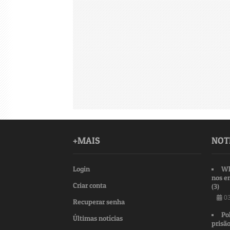
+MAIS
NOT
Login
Wh
nos e
Criar conta
(3)
03
Recuperar senha
Po
Últimas notícias
prisão