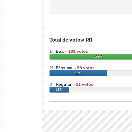
Total de votos:
181
1º.
Boa
–
101
votos
55%
2º.
Péssima
–
59
votos
32%
3º.
Regular
–
21
votos
11%