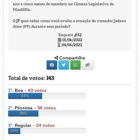
ano e cinco meses de mandato na Câmara Legislativa de
Filadélfia.
O
JF
quer saber como você avalia a atuação do vereador Jadson
Aires (PP) durante esse período?
Enquete
#32
01/06/2022
04/06/2022
Compartilhe
Total de votos:
143
1º.
Boa
–
63
votos
44%
2º.
Péssima
–
56
votos
39%
3º.
Regular
–
24
votos
16%