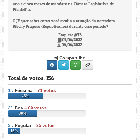
ano e cinco meses de mandato na Câmara Legislativa de
Filadélfia.
O
JF
quer saber como você avalia a atuação da vereadora
Sibelly Fragoso (Republicanos) durante esse período?
Enquete
#33
01/06/2022
04/06/2022
Compartilhe
Total de votos:
156
1º.
Péssima
–
71
votos
45%
2º.
Boa
–
60
votos
38%
3º.
Regular
–
25
votos
16%