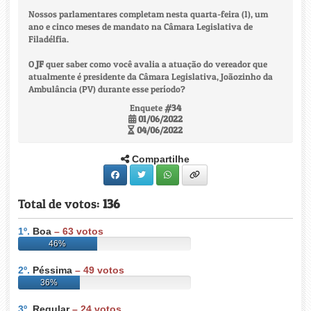
Nossos parlamentares completam nesta quarta-feira (1), um
ano e cinco meses de mandato na Câmara Legislativa de
Filadélfia.
O
JF
quer saber como você avalia a atuação do vereador que
atualmente é presidente da Câmara Legislativa, Joãozinho da
Ambulância (PV) durante esse período?
Enquete
#34
01/06/2022
04/06/2022
Compartilhe
Total de votos:
136
1º.
Boa
–
63
votos
46%
2º.
Péssima
–
49
votos
36%
3º.
Regular
–
24
votos