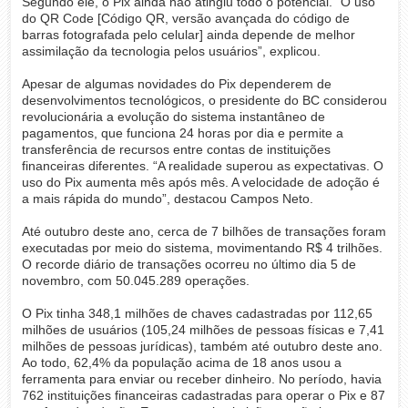
Segundo ele, o Pix ainda não atingiu todo o potencial. “O uso
do QR Code [Código QR, versão avançada do código de
barras fotografada pelo celular] ainda depende de melhor
assimilação da tecnologia pelos usuários”, explicou.
Apesar de algumas novidades do Pix dependerem de
desenvolvimentos tecnológicos, o presidente do BC considerou
revolucionária a evolução do sistema instantâneo de
pagamentos, que funciona 24 horas por dia e permite a
transferência de recursos entre contas de instituições
financeiras diferentes. “A realidade superou as expectativas. O
uso do Pix aumenta mês após mês. A velocidade de adoção é
a mais rápida do mundo”, destacou Campos Neto.
Até outubro deste ano, cerca de 7 bilhões de transações foram
executadas por meio do sistema, movimentando R$ 4 trilhões.
O recorde diário de transações ocorreu no último dia 5 de
novembro, com 50.045.289 operações.
O Pix tinha 348,1 milhões de chaves cadastradas por 112,65
milhões de usuários (105,24 milhões de pessoas físicas e 7,41
milhões de pessoas jurídicas), também até outubro deste ano.
Ao todo, 62,4% da população acima de 18 anos usou a
ferramenta para enviar ou receber dinheiro. No período, havia
762 instituições financeiras cadastradas para operar o Pix e 87