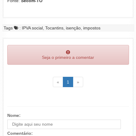
Fonte:
Secom-TO
Tags
: IPVA social, Tocantins, isenção, impostos
Seja o primeiro a comentar
Voltar
(atual)
Voltar
«
1
»
Nome:
Comentário: