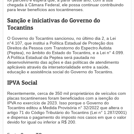
foi parceiro e espera que, a partir deste ano, com a sua
chegada à Câmara Federal, ele possa continuar contribuindo
para levar benefícios aos tocantinenses.
Sanção e iniciativas do Governo do
Tocantins
O Governo do Tocantins sancionou, no último dia 2, a Lei
n°4.107, que institui a Política Estadual de Proteção dos
Direitos da Pessoa com Transtorno do Espectro Autista
(Peptea), no âmbito do Estado do Tocantins, e a Lei n° 4.099.
A Política Estadual da Peptea será pautada no
desenvolvimento das ações e das políticas de atendimento
aplicáveis através da intersetorialidade entre a saúde,
educação e assistência social do Governo do Tocantins.
IPVA Social
Recentemente, cerca de 350 mil proprietários de veículos com
placas tocantinenses foram beneficiados com a isenção do
IPVA no exercício de 2023. Isso porque o Governo do
Tocantins editou a Medida Provisória n° 32/2022 que altera o
artigo 71 do Código Tributário do Tocantins (Lei n° 1.287/2001)
e dispensa o pagamento do imposto nos casos em que o valor
devido for igual ou inferior a R$ 200.