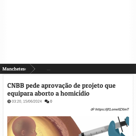
Manchetes:
...
CNBB pede aprovação de projeto que
equipara aborto a homicídio
03:20, 15/06/2024
0
https://jf1.one/lZXmT