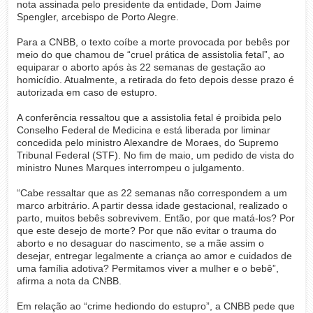
nota assinada pelo presidente da entidade, Dom Jaime
Spengler, arcebispo de Porto Alegre.
Para a CNBB, o texto coíbe a morte provocada por bebês por
meio do que chamou de “cruel prática de assistolia fetal”, ao
equiparar o aborto após às 22 semanas de gestação ao
homicídio. Atualmente, a retirada do feto depois desse prazo é
autorizada em caso de estupro.
A conferência ressaltou que a assistolia fetal é proibida pelo
Conselho Federal de Medicina e está liberada por liminar
concedida pelo ministro Alexandre de Moraes, do Supremo
Tribunal Federal (STF). No fim de maio, um pedido de vista do
ministro Nunes Marques interrompeu o julgamento.
“Cabe ressaltar que as 22 semanas não correspondem a um
marco arbitrário. A partir dessa idade gestacional, realizado o
parto, muitos bebês sobrevivem. Então, por que matá-los? Por
que este desejo de morte? Por que não evitar o trauma do
aborto e no desaguar do nascimento, se a mãe assim o
desejar, entregar legalmente a criança ao amor e cuidados de
uma família adotiva? Permitamos viver a mulher e o bebê”,
afirma a nota da CNBB.
Em relação ao “crime hediondo do estupro”, a CNBB pede que