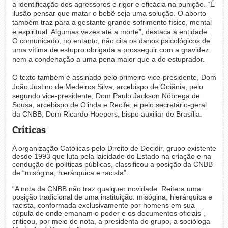
a identificação dos agressores e rigor e eficácia na punição. “É
ilusão pensar que matar o bebê seja uma solução. O aborto
também traz para a gestante grande sofrimento físico, mental
e espiritual. Algumas vezes até a morte”, destaca a entidade.
O comunicado, no entanto, não cita os danos psicológicos de
uma vítima de estupro obrigada a prosseguir com a gravidez
nem a condenação a uma pena maior que a do estuprador.
O texto também é assinado pelo primeiro vice-presidente, Dom
João Justino de Medeiros Silva, arcebispo de Goiânia; pelo
segundo vice-presidente, Dom Paulo Jackson Nóbrega de
Sousa, arcebispo de Olinda e Recife; e pelo secretário-geral
da CNBB, Dom Ricardo Hoepers, bispo auxiliar de Brasília.
Críticas
A organização Católicas pelo Direito de Decidir, grupo existente
desde 1993 que luta pela laicidade do Estado na criação e na
condução de políticas públicas, classificou a posição da CNBB
de “misógina, hierárquica e racista”.
“A nota da CNBB não traz qualquer novidade. Reitera uma
posição tradicional de uma instituição: misógina, hierárquica e
racista, conformada exclusivamente por homens em sua
cúpula de onde emanam o poder e os documentos oficiais”,
criticou, por meio de nota, a presidenta do grupo, a socióloga