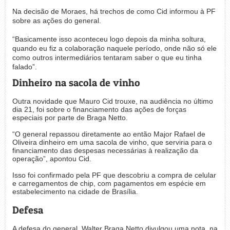
Na decisão de Moraes, há trechos de como Cid informou à PF
sobre as ações do general.
“Basicamente isso aconteceu logo depois da minha soltura,
quando eu fiz a colaboração naquele período, onde não só ele
como outros intermediários tentaram saber o que eu tinha
falado”.
Dinheiro na sacola de vinho
Outra novidade que Mauro Cid trouxe, na audiência no último
dia 21, foi sobre o financiamento das ações de forças
especiais por parte de Braga Netto.
“O general repassou diretamente ao então Major Rafael de
Oliveira dinheiro em uma sacola de vinho, que serviria para o
financiamento das despesas necessárias à realização da
operação”, apontou Cid.
Isso foi confirmado pela PF que descobriu a compra de celular
e carregamentos de chip, com pagamentos em espécie em
estabelecimento na cidade de Brasília.
Defesa
A defesa do general Walter Braga Netto divulgou uma nota, na