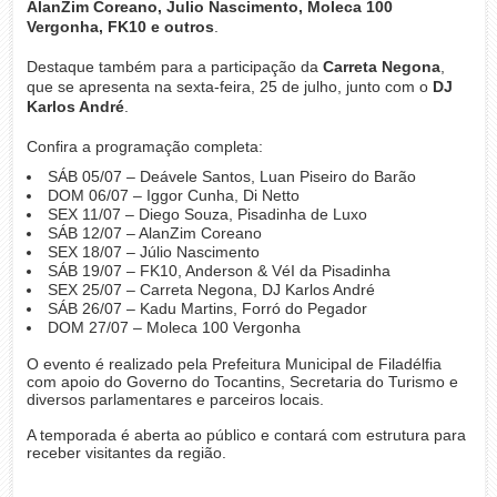
AlanZim Coreano, Julio Nascimento, Moleca 100
Vergonha, FK10 e outros
.
Destaque também para a participação da
Carreta Negona
,
que se apresenta na sexta-feira, 25 de julho, junto com o
DJ
Karlos André
.
Confira a programação completa:
SÁB 05/07 – Deávele Santos, Luan Piseiro do Barão
DOM 06/07 – Iggor Cunha, Di Netto
SEX 11/07 – Diego Souza, Pisadinha de Luxo
SÁB 12/07 – AlanZim Coreano
SEX 18/07 – Júlio Nascimento
SÁB 19/07 – FK10, Anderson & VéI da Pisadinha
SEX 25/07 – Carreta Negona, DJ Karlos André
SÁB 26/07 – Kadu Martins, Forró do Pegador
DOM 27/07 – Moleca 100 Vergonha
O evento é realizado pela Prefeitura Municipal de Filadélfia
com apoio do Governo do Tocantins, Secretaria do Turismo e
diversos parlamentares e parceiros locais.
A temporada é aberta ao público e contará com estrutura para
receber visitantes da região.