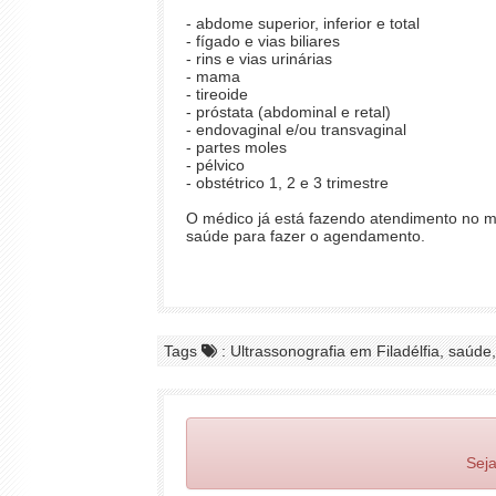
- abdome superior, inferior e total
- fígado e vias biliares
- rins e vias urinárias
- mama
- tireoide
- próstata (abdominal e retal)
- endovaginal e/ou transvaginal
- partes moles
- pélvico
- obstétrico 1, 2 e 3 trimestre
O médico já está fazendo atendimento no m
saúde para fazer o agendamento.
Tags
: Ultrassonografia em Filadélfia, saúde,
Seja