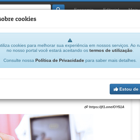
Economia
Editorial
Mais
sobre cookies
tiliza cookies para melhorar sua experiência em nossos serviços. Ao 
no nosso portal você estará aceitando os
termos de utilização
.
...
Consulte nossa
Política de Privacidade
para saber mais detalhes.
lfia contrata médico especialista em
Estou de
https://jf1.one/OY51A