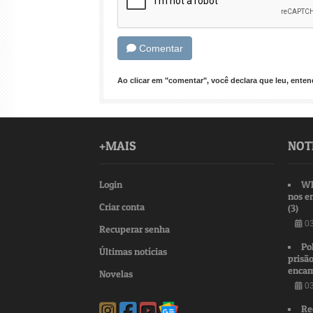
Comentar
Ao clicar em "comentar", você declara que leu, ent
+MAIS
NOT
Login
Wh
nos e
Criar conta
(3)
03
Recuperar senha
Po
Últimas notícias
prisão
encam
Novelas
03
Re