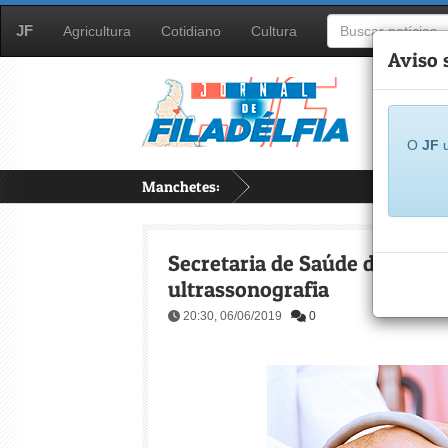
JF
Agricultura
Cotidiano
Cultura
Aviso 
O
JF
u
Manchetes:
Secretaria de Saúde de Filadé
ultrassonografia
20:30, 06/06/2019
0