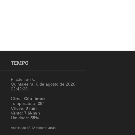
TEMPO
Filadélfia-TO
Quinta-feira, 6 de agosto de 2026
02:42:28
Clima:
Céu limpo
Temperatura:
28º
Chuva:
0 mm
Vento:
7.6km/h
Umidade:
55%
Atualizado há 42 minutos atrás.