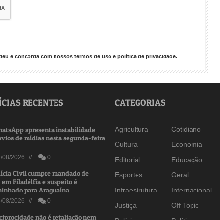
endeu e concorda com nossos
termos de uso
e
política de privacidade
.
ÍCIAS RECENTES
CATEGORIAS
atsApp apresenta instabilidade
Agricultura
Cotidiano
nvios de mídias nesta segunda-feira
Cultura
Economia
/08/2026 //
0
Editorial
Educação
lícia Civil cumpre mandado de
Esportes
Geral
 em Filadélfia e suspeito é
inhado para Araguaína
Infraestrutura
Internacional
/08/2026 //
0
Justiça
Off Topic
ciprocidade não é retaliação nem