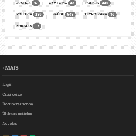
JUSTIÇA
OFF TOPIC
POLÍCIA
87
48
440
POLÍTICA
SAÚDE
TECNOLOGIA
289
508
36
ERRATAS
13
+MAIS
Login
Criar conta
Recuperar senha
Últimas notícias
Novelas