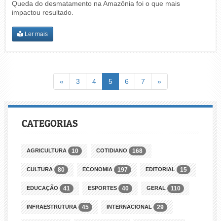
Queda do desmatamento na Amazônia foi o que mais
impactou resultado.
Ler mais
Voltar
(atual)
Avançar
«
3
4
5
6
7
»
CATEGORIAS
AGRICULTURA
COTIDIANO
10
168
CULTURA
ECONOMIA
EDITORIAL
80
197
15
EDUCAÇÃO
ESPORTES
GERAL
41
40
110
INFRAESTRUTURA
INTERNACIONAL
45
29