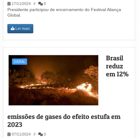
17/11/2024 //
0
Presidente participou de encerramento do Festival Aliança
Global.
Ler mais
Brasil
GERAL
reduz
em 12%
emissões de gases do efeito estufa em
2023
07/11/2024 //
0