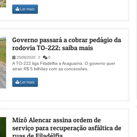
Ler mais
Governo passará a cobrar pedágio da
rodovia TO-222; saiba mais
25/06/2020 //
0
A TO-222 liga Filadélfia a Araguaína. O governo quer
atrair R$ 5 bilhões com as concessões.
Ler mais
Mizô Alencar assina ordem de
serviço para recuperação asfáltica de
ruas de Filadélfia