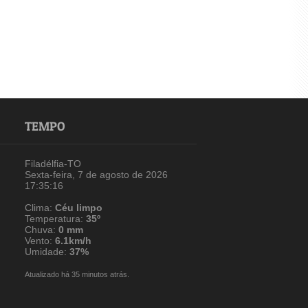
TEMPO
Filadélfia-TO
Sexta-feira, 7 de agosto de 2026
17:35:16
Clima:
Céu limpo
Temperatura:
35º
Chuva:
0 mm
Vento:
6.1km/h
Umidade:
37%
Atualizado há 35 minutos atrás.