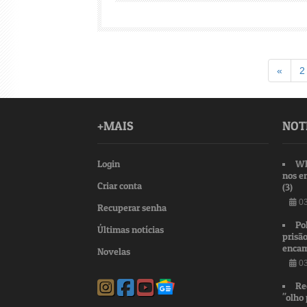
Voltar
«
2
+MAIS
NOT
Login
Wh
nos e
Criar conta
(3)
03
Recuperar senha
Po
Últimas notícias
prisão
encam
Novelas
03
Re
"olho 