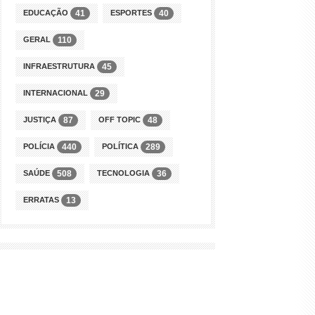
EDUCAÇÃO
ESPORTES
41
40
GERAL
110
INFRAESTRUTURA
45
INTERNACIONAL
29
JUSTIÇA
OFF TOPIC
87
48
POLÍCIA
POLÍTICA
440
289
SAÚDE
TECNOLOGIA
508
36
ERRATAS
13