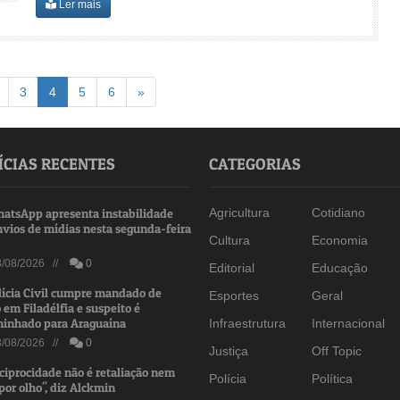
Ler mais
(atual)
Avançar
3
4
5
6
»
ÍCIAS RECENTES
CATEGORIAS
atsApp apresenta instabilidade
Agricultura
Cotidiano
nvios de mídias nesta segunda-feira
Cultura
Economia
/08/2026 //
0
Editorial
Educação
lícia Civil cumpre mandado de
Esportes
Geral
 em Filadélfia e suspeito é
inhado para Araguaína
Infraestrutura
Internacional
/08/2026 //
0
Justiça
Off Topic
ciprocidade não é retaliação nem
Polícia
Política
por olho", diz Alckmin