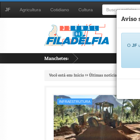
JF
Agricultura
Cotidiano
Cultura
Aviso 
O
JF
u
Manchetes:
...
Você está em:
Início
>>
Últimas notícias
>>
Infraest
INFRAESTRUTURA