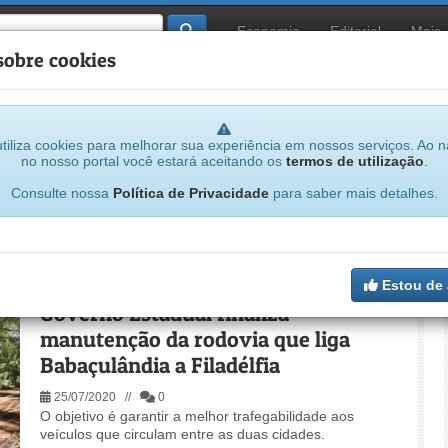
Economia
Editorial
Mais
sobre cookies
tiliza cookies para melhorar sua experiência em nossos serviços. Ao 
no nosso portal você estará aceitando os
termos de utilização
.
Consulte nossa
Política de Privacidade
para saber mais detalhes.
rutura
Estou de
Governo Estadual finaliza
manutenção da rodovia que liga
Babaçulândia a Filadélfia
25/07/2020 //
0
O objetivo é garantir a melhor trafegabilidade aos
veículos que circulam entre as duas cidades.