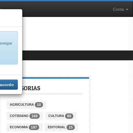
Conta
navegar
 acordo
CATEGORIAS
AGRICULTURA
10
COTIDIANO
CULTURA
168
80
ECONOMIA
EDITORIAL
197
15