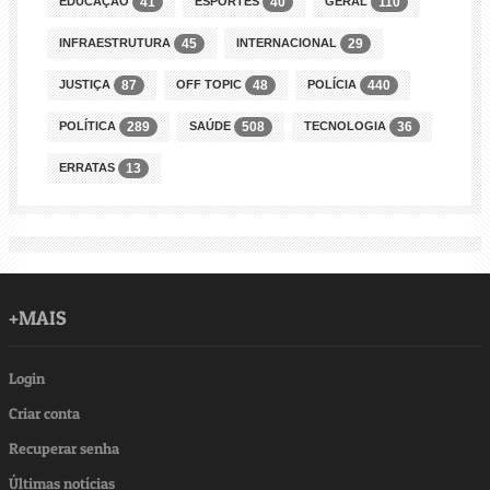
EDUCAÇÃO
ESPORTES
GERAL
41
40
110
INFRAESTRUTURA
INTERNACIONAL
45
29
JUSTIÇA
OFF TOPIC
POLÍCIA
87
48
440
POLÍTICA
SAÚDE
TECNOLOGIA
289
508
36
ERRATAS
13
+MAIS
Login
Criar conta
Recuperar senha
Últimas notícias