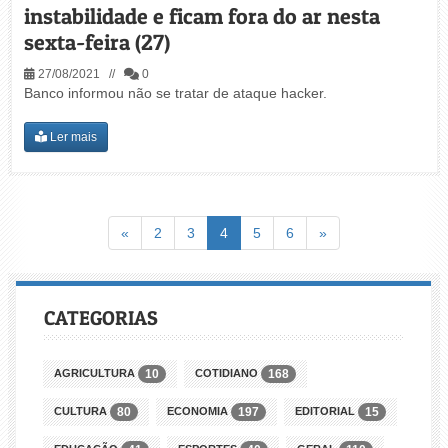
instabilidade e ficam fora do ar nesta
sexta-feira (27)
27/08/2021 //
0
Banco informou não se tratar de ataque hacker.
Ler mais
Voltar
(atual)
Avançar
«
2
3
4
5
6
»
CATEGORIAS
AGRICULTURA
COTIDIANO
10
168
CULTURA
ECONOMIA
EDITORIAL
80
197
15