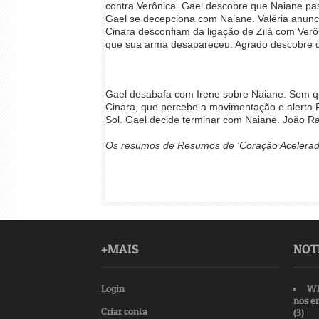
contra Verônica. Gael descobre que Naiane pas
Gael se decepciona com Naiane. Valéria anunc
Cinara desconfiam da ligação de Zilá com Ver
que sua arma desapareceu. Agrado descobre q
Gael desabafa com Irene sobre Naiane. Sem qu
Cinara, que percebe a movimentação e alerta 
Sol. Gael decide terminar com Naiane. João Ra
Os resumos de Resumos de ‘Coração Acelerado’
+MAIS
NOT
Login
Wh
nos e
Criar conta
(3)