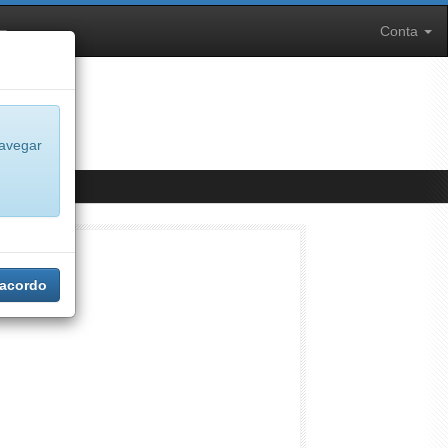
Conta
navegar
 acordo