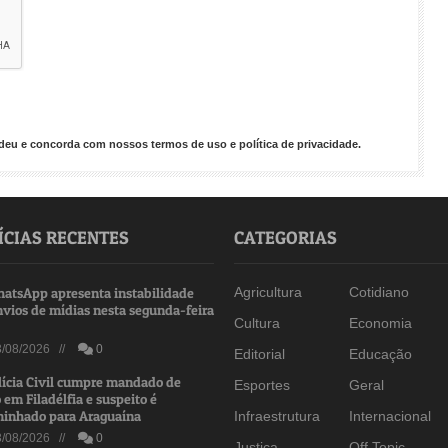
endeu e concorda com nossos
termos de uso
e
política de privacidade
.
ÍCIAS RECENTES
CATEGORIAS
atsApp apresenta instabilidade
Agricultura
Cotidiano
nvios de mídias nesta segunda-feira
Cultura
Economia
/08/2026 //
0
Editorial
Educação
lícia Civil cumpre mandado de
Esportes
Geral
 em Filadélfia e suspeito é
inhado para Araguaína
Infraestrutura
Internacional
/08/2026 //
0
Justiça
Off Topic