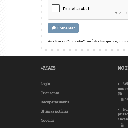
Comentar
Ao clicar em "comentar", você declara que leu, ent
+MAIS
NOT
Login
Wh
nos e
Criar conta
(3)
03
Recuperar senha
Po
Últimas notícias
prisão
encam
Novelas
03