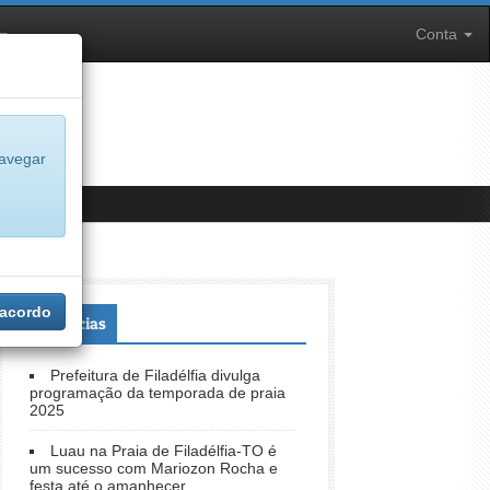
Conta
navegar
 acordo
+Notícias
Prefeitura de Filadélfia divulga
programação da temporada de praia
2025
Luau na Praia de Filadélfia-TO é
um sucesso com Mariozon Rocha e
festa até o amanhecer