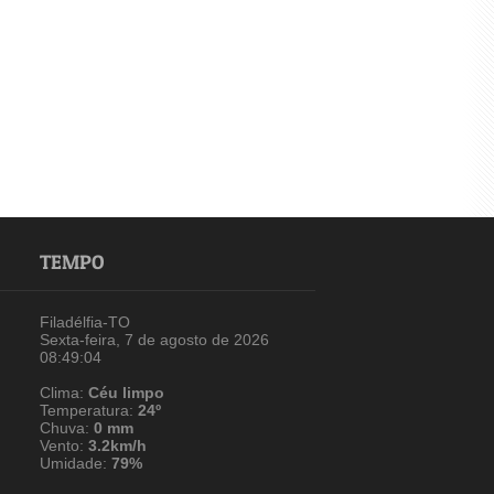
TEMPO
Filadélfia-TO
Sexta-feira, 7 de agosto de 2026
08:49:04
Clima:
Céu limpo
Temperatura:
24º
Chuva:
0 mm
Vento:
3.2km/h
Umidade:
79%