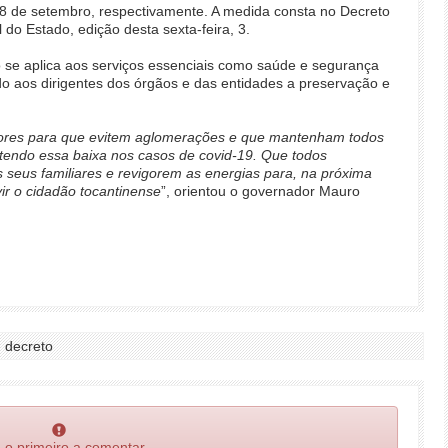
 8 de setembro, respectivamente. A medida consta no Decreto
l do Estado, edição desta sexta-feira, 3.
o se aplica aos serviços essenciais como saúde e segurança
o aos dirigentes dos órgãos e das entidades a preservação e
dores para que evitem aglomerações e que mantenham todos
tendo essa baixa nos casos de covid-19. Que todos
seus familiares e revigorem as energias para, na próxima
vir o cidadão tocantinense
”, orientou o governador Mauro
, decreto
 o primeiro a comentar