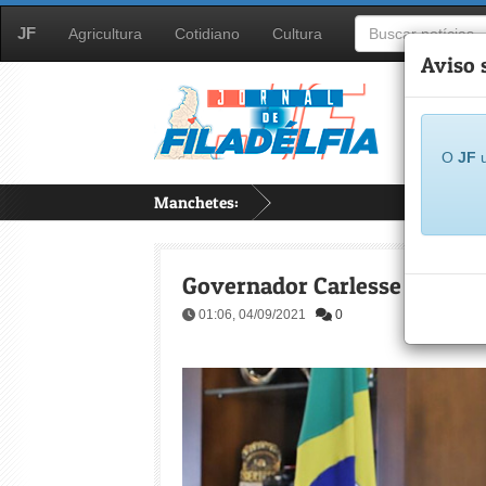
JF
Agricultura
Cotidiano
Cultura
Aviso 
O
JF
u
Manchetes:
Governador Carlesse decreta 
01:06, 04/09/2021
0