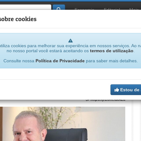
Economia
Editorial
Mais
sobre cookies
tiliza cookies para melhorar sua experiência em nossos serviços. Ao 
no nosso portal você estará aceitando os
termos de utilização
.
...
Consulte nossa
Política de Privacidade
para saber mais detalhes.
ponto facultativo na segunda-feira (6)
Estou de
https://jf1.one/akAZa