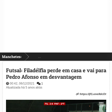
Manchetes:
...
Futsal: Filadélfia perde em casa e vai para
Pedro Afonso em desvantagem
00:42, 06/12/2021
1
Atualizada há 5 anos atrás
https://jf1.one/IdcOt