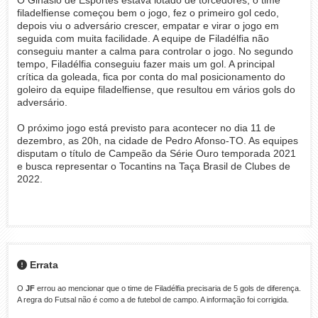
filadelfiense começou bem o jogo, fez o primeiro gol cedo,
depois viu o adversário crescer, empatar e virar o jogo em
seguida com muita facilidade. A equipe de Filadélfia não
conseguiu manter a calma para controlar o jogo. No segundo
tempo, Filadélfia conseguiu fazer mais um gol. A principal
crítica da goleada, fica por conta do mal posicionamento do
goleiro da equipe filadelfiense, que resultou em vários gols do
adversário.
O próximo jogo está previsto para acontecer no dia 11 de
dezembro, as 20h, na cidade de Pedro Afonso-TO. As equipes
disputam o título de Campeão da Série Ouro temporada 2021
e busca representar o Tocantins na Taça Brasil de Clubes de
2022.
Errata
O
JF
errou ao mencionar que o time de Filadélfia precisaria de 5 gols de diferença.
A regra do Futsal não é como a de futebol de campo. A informação foi corrigida.