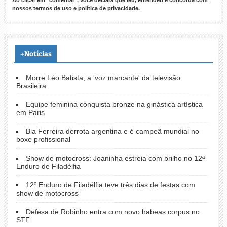
Ao clicar em "comentar", você declara que leu, entendeu e concorda com
nossos
termos de uso
e
política de privacidade
.
+Notícias
Morre Léo Batista, a 'voz marcante' da televisão
Brasileira
Equipe feminina conquista bronze na ginástica artística
em Paris
Bia Ferreira derrota argentina e é campeã mundial no
boxe profissional
Show de motocross: Joaninha estreia com brilho no 12ª
Enduro de Filadélfia
12º Enduro de Filadélfia teve três dias de festas com
show de motocross
Defesa de Robinho entra com novo habeas corpus no
STF