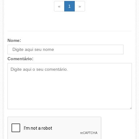
Voltar
(atual)
Voltar
«
1
»
Nome:
Comentário: