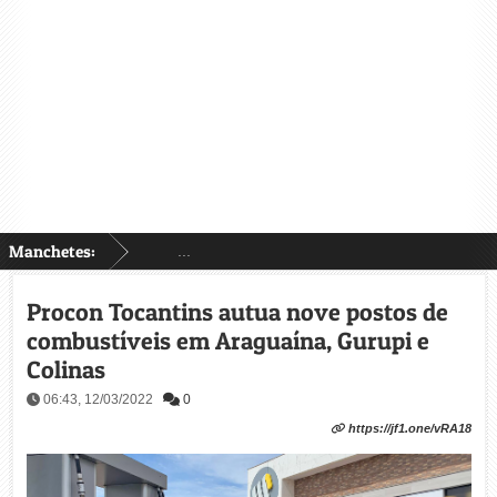
Manchetes:
...
Procon Tocantins autua nove postos de
combustíveis em Araguaína, Gurupi e
Colinas
06:43, 12/03/2022
0
https://jf1.one/vRA18