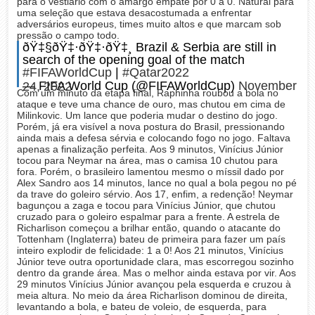
para o vestiário com o amargo empate por 0 a 0. Natural para
uma seleção que estava desacostumada a enfrentar
adversários europeus, times muito altos e que marcam sob
pressão o campo todo.
ðŸ‡§ðŸ‡·ðŸ‡·ðŸ‡¸ Brazil & Serbia are still in
search of the opening goal of the match
#FIFAWorldCup
|
#Qatar2022
— FIFA World Cup (@FIFAWorldCup)
November 24, 2022
Com um minuto da etapa final, Raphinha roubou a bola no
ataque e teve uma chance de ouro, mas chutou em cima de
Milinkovic. Um lance que poderia mudar o destino do jogo.
Porém, já era visível a nova postura do Brasil, pressionando
ainda mais a defesa sérvia e colocando fogo no jogo. Faltava
apenas a finalização perfeita. Aos 9 minutos, Vinícius Júnior
tocou para Neymar na área, mas o camisa 10 chutou para
fora. Porém, o brasileiro lamentou mesmo o míssil dado por
Alex Sandro aos 14 minutos, lance no qual a bola pegou no pé
da trave do goleiro sérvio. Aos 17, enfim, a redenção! Neymar
bagunçou a zaga e tocou para Vinícius Júnior, que chutou
cruzado para o goleiro espalmar para a frente. A estrela de
Richarlison começou a brilhar então, quando o atacante do
Tottenham (Inglaterra) bateu de primeira para fazer um país
inteiro explodir de felicidade: 1 a 0! Aos 21 minutos, Vinícius
Júnior teve outra oportunidade clara, mas escorregou sozinho
dentro da grande área. Mas o melhor ainda estava por vir. Aos
29 minutos Vinícius Júnior avançou pela esquerda e cruzou à
meia altura. No meio da área Richarlison dominou de direita,
levantando a bola, e bateu de voleio, de esquerda, para