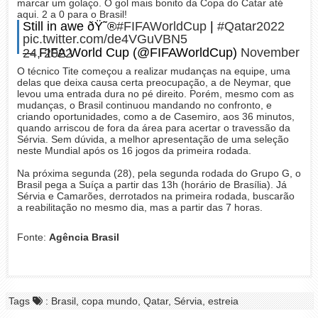
marcar um golaço. O gol mais bonito da Copa do Catar até
aqui. 2 a 0 para o Brasil!
Still in awe ðŸ˜®
#FIFAWorldCup
|
#Qatar2022
pic.twitter.com/de4VGuVBN5
— FIFA World Cup (@FIFAWorldCup)
November 24, 2022
O técnico Tite começou a realizar mudanças na equipe, uma
delas que deixa causa certa preocupação, a de Neymar, que
levou uma entrada dura no pé direito. Porém, mesmo com as
mudanças, o Brasil continuou mandando no confronto, e
criando oportunidades, como a de Casemiro, aos 36 minutos,
quando arriscou de fora da área para acertar o travessão da
Sérvia. Sem dúvida, a melhor apresentação de uma seleção
neste Mundial após os 16 jogos da primeira rodada.
Na próxima segunda (28), pela segunda rodada do Grupo G, o
Brasil pega a Suíça a partir das 13h (horário de Brasília). Já
Sérvia e Camarões, derrotados na primeira rodada, buscarão
a reabilitação no mesmo dia, mas a partir das 7 horas.
Fonte:
Agência Brasil
Tags
: Brasil, copa mundo, Qatar, Sérvia, estreia