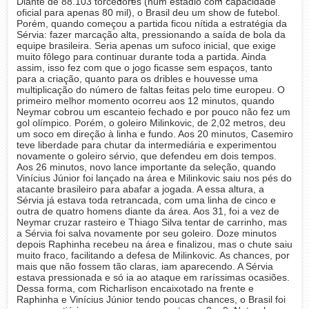
Diante de 88.103 torcedores (num estádio com capacidade
oficial para apenas 80 mil), o Brasil deu um show de futebol.
Porém, quando começou a partida ficou nítida a estratégia da
Sérvia: fazer marcação alta, pressionando a saída de bola da
equipe brasileira. Seria apenas um sufoco inicial, que exige
muito fôlego para continuar durante toda a partida. Ainda
assim, isso fez com que o jogo ficasse sem espaços, tanto
para a criação, quanto para os dribles e houvesse uma
multiplicação do número de faltas feitas pelo time europeu. O
primeiro melhor momento ocorreu aos 12 minutos, quando
Neymar cobrou um escanteio fechado e por pouco não fez um
gol olímpico. Porém, o goleiro Milinkovic, de 2,02 metros, deu
um soco em direção à linha e fundo. Aos 20 minutos, Casemiro
teve liberdade para chutar da intermediária e experimentou
novamente o goleiro sérvio, que defendeu em dois tempos.
Aos 26 minutos, novo lance importante da seleção, quando
Vinícius Júnior foi lançado na área e Milinkovic saiu nos pés do
atacante brasileiro para abafar a jogada. A essa altura, a
Sérvia já estava toda retrancada, com uma linha de cinco e
outra de quatro homens diante da área. Aos 31, foi a vez de
Neymar cruzar rasteiro e Thiago Silva tentar de carrinho, mas
a Sérvia foi salva novamente por seu goleiro. Doze minutos
depois Raphinha recebeu na área e finalizou, mas o chute saiu
muito fraco, facilitando a defesa de Milinkovic. As chances, por
mais que não fossem tão claras, iam aparecendo. A Sérvia
estava pressionada e só ia ao ataque em raríssimas ocasiões.
Dessa forma, com Richarlison encaixotado na frente e
Raphinha e Vinícius Júnior tendo poucas chances, o Brasil foi