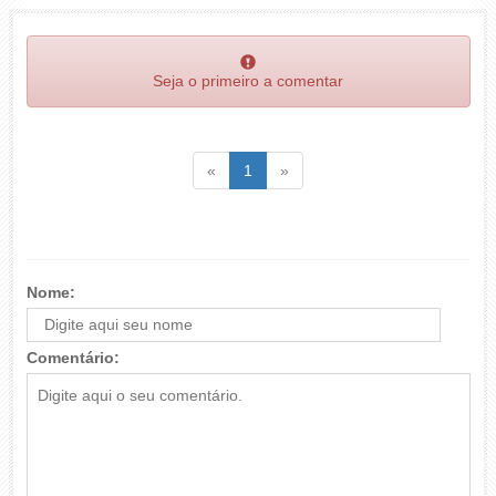
Seja o primeiro a comentar
Voltar
(atual)
Voltar
«
1
»
Nome:
Comentário: