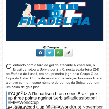
Compartilhe
C
ontando com o faro de gol do atacante Richarlison, o
Brasil derrotou a Sérvia por 2 a 0, nesta sexta-feira (24)
no Estádio de Lusail, em seu primeiro jogo pelo Grupo G da
Copa do Catar. Com este resultado, a seleção brasileira lidera
a chave com o mesmo número de pontos da Suíça, que tem
um saldo de gols pior.
ðŸ‡§ðŸ‡· A Richarlison brace sees Brazil pick
up three points against Serbia
@adidasfootball
|
#FIFAWorldCup
— FIFA World Cup (@FIFAWorldCup)
November 24, 2022