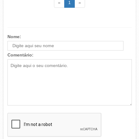
Voltar
(atual)
Voltar
«
1
»
Nome:
Comentário: