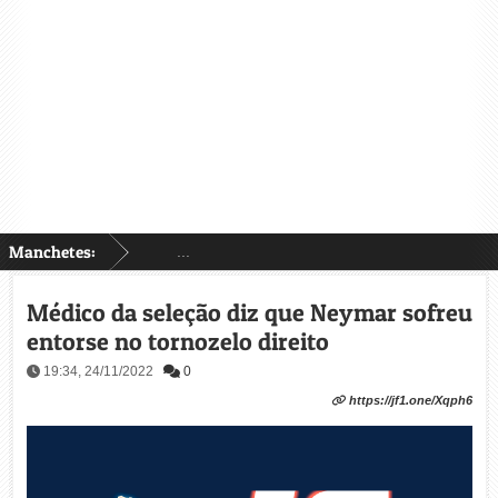
Manchetes:
...
Médico da seleção diz que Neymar sofreu
entorse no tornozelo direito
19:34, 24/11/2022
0
https://jf1.one/Xqph6