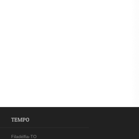
TEMPO
Filadélfia-TO