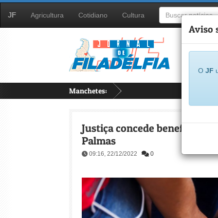
JF
Agricultura
Cotidiano
Cultura
Aviso 
O
JF
u
Manchetes:
...
Justiça concede benefício da 
Palmas
09:16, 22/12/2022
0