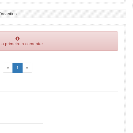
Tocantins
 o primeiro a comentar
Voltar
(atual)
Voltar
«
1
»