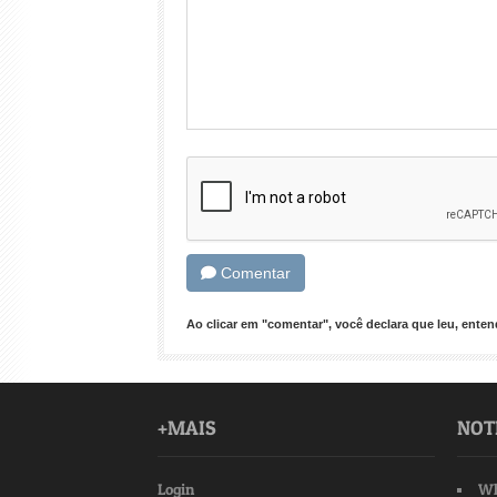
Comentar
Ao clicar em "comentar", você declara que leu, ent
+MAIS
NOT
Login
Wh