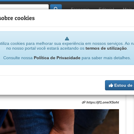
Economia
Editorial
Mais
sobre cookies
tiliza cookies para melhorar sua experiência em nossos serviços. Ao 
no nosso portal você estará aceitando os
termos de utilização
.
Consulte nossa
Política de Privacidade
para saber mais detalhes.
saída temporária de natal a 116 presos de
Estou de
https://jf1.one/XSoht