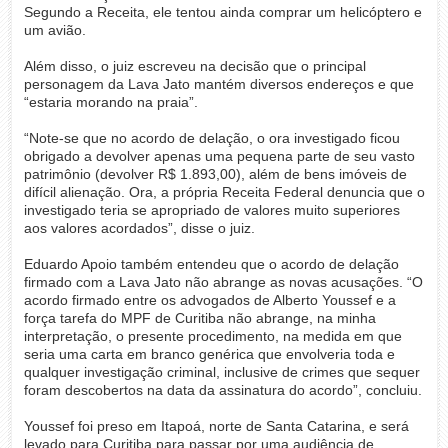
Segundo a Receita, ele tentou ainda comprar um helicóptero e
um avião.
Além disso, o juiz escreveu na decisão que o principal
personagem da Lava Jato mantém diversos endereços e que
“estaria morando na praia”.
“Note-se que no acordo de delação, o ora investigado ficou
obrigado a devolver apenas uma pequena parte de seu vasto
patrimônio (devolver R$ 1.893,00), além de bens imóveis de
difícil alienação. Ora, a própria Receita Federal denuncia que o
investigado teria se apropriado de valores muito superiores
aos valores acordados”, disse o juiz.
Eduardo Apoio também entendeu que o acordo de delação
firmado com a Lava Jato não abrange as novas acusações. “O
acordo firmado entre os advogados de Alberto Youssef e a
força tarefa do MPF de Curitiba não abrange, na minha
interpretação, o presente procedimento, na medida em que
seria uma carta em branco genérica que envolveria toda e
qualquer investigação criminal, inclusive de crimes que sequer
foram descobertos na data da assinatura do acordo”, concluiu.
Youssef foi preso em Itapoá, norte de Santa Catarina, e será
levado para Curitiba para passar por uma audiência de