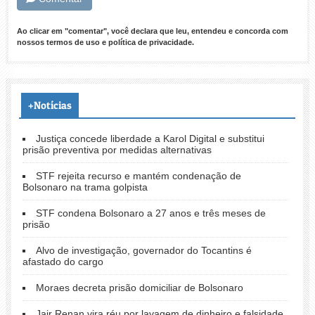
Ao clicar em "comentar", você declara que leu, entendeu e concorda com
nossos
termos de uso
e
política de privacidade
.
+Notícias
Justiça concede liberdade a Karol Digital e substitui
prisão preventiva por medidas alternativas
STF rejeita recurso e mantém condenação de
Bolsonaro na trama golpista
STF condena Bolsonaro a 27 anos e três meses de
prisão
Alvo de investigação, governador do Tocantins é
afastado do cargo
Moraes decreta prisão domiciliar de Bolsonaro
Jair Renan vira réu por lavagem de dinheiro e falsidade