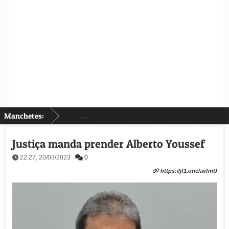
Manchetes:
...
Justiça manda prender Alberto Youssef
22:27, 20/03/2023
0
https://jf1.one/avfmU