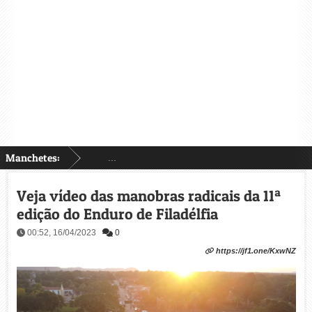
Manchetes:
...
Veja vídeo das manobras radicais da 11ª
edição do Enduro de Filadélfia
00:52, 16/04/2023
0
https://jf1.one/KxwNZ