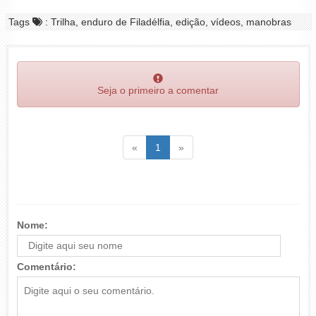
Tags
: Trilha, enduro de Filadélfia, edição, vídeos, manobras
Seja o primeiro a comentar
Voltar
(atual)
Voltar
«
1
»
Nome:
Comentário: