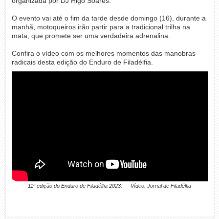
organizada por DJ Higo Soares.
O evento vai até o fim da tarde desde domingo (16), durante a
manhã, motoqueiros irão partir para a tradicional trilha na
mata, que promete ser uma verdadeira adrenalina.
Confira o vídeo com os melhores momentos das manobras
radicais desta edição do Enduro de Filadélfia.
11ª edição do Enduro de Filadélfia 2023. — Vídeo: Jornal de Filadélfia