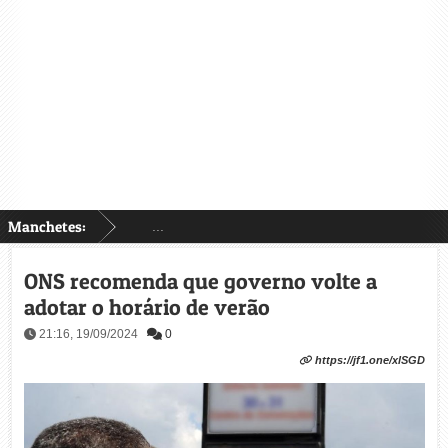
Manchetes:
...
ONS recomenda que governo volte a
adotar o horário de verão
21:16, 19/09/2024
0
https://jf1.one/xlSGD