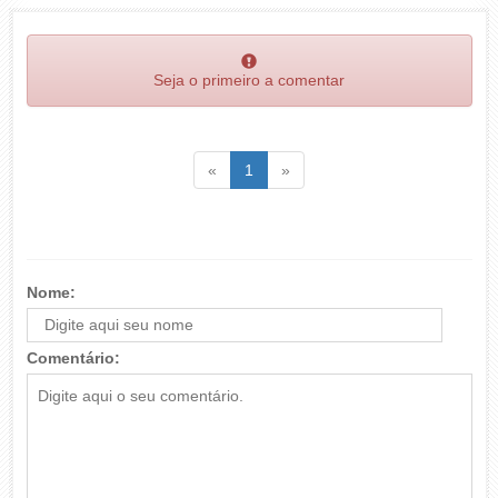
Seja o primeiro a comentar
Voltar
(atual)
Voltar
«
1
»
Nome:
Comentário: