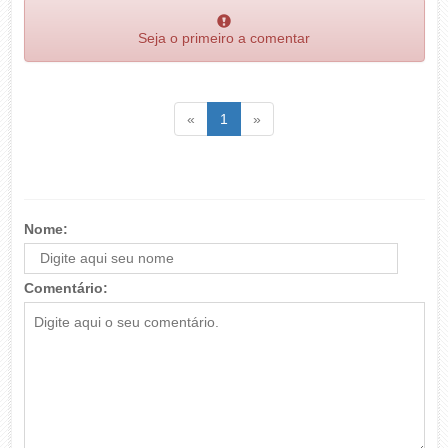
Seja o primeiro a comentar
Voltar
(atual)
Voltar
«
1
»
Nome:
Comentário: