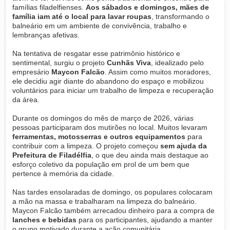
famílias filadelfienses.
Aos sábados e domingos, mães de
família iam até o local para lavar roupas
, transformando o
balneário em um ambiente de convivência, trabalho e
lembranças afetivas.
Na tentativa de resgatar esse patrimônio histórico e
sentimental, surgiu o projeto
Cunhãs Viva
, idealizado pelo
empresário
Maycon Falcão
. Assim como muitos moradores,
ele decidiu agir diante do abandono do espaço e mobilizou
voluntários para iniciar um trabalho de limpeza e recuperação
da área.
Durante os domingos do mês de março de 2026, várias
pessoas participaram dos mutirões no local. Muitos levaram
ferramentas, motosserras e outros equipamentos
para
contribuir com a limpeza. O projeto começou
sem ajuda da
Prefeitura de Filadélfia
, o que deu ainda mais destaque ao
esforço coletivo da população em prol de um bem que
pertence à memória da cidade.
Nas tardes ensolaradas de domingo, os populares colocaram
a mão na massa e trabalharam na limpeza do balneário.
Maycon Falcão também arrecadou dinheiro para a compra de
lanches e bebidas
para os participantes, ajudando a manter
o grupo motivado durante a ação comunitária.