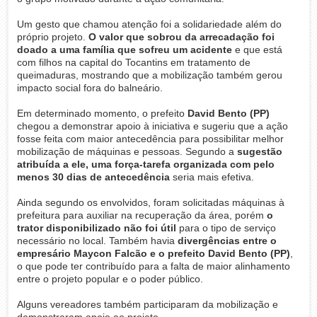
Um gesto que chamou atenção foi a solidariedade além do
próprio projeto.
O valor que sobrou da arrecadação foi
doado a uma família que sofreu um acidente
e que está
com filhos na capital do Tocantins em tratamento de
queimaduras, mostrando que a mobilização também gerou
impacto social fora do balneário.
Em determinado momento, o prefeito
David Bento (PP)
chegou a demonstrar apoio à iniciativa e sugeriu que a ação
fosse feita com maior antecedência para possibilitar melhor
mobilização de máquinas e pessoas. Segundo a
sugestão
atribuída a ele, uma força-tarefa organizada com pelo
menos 30 dias de antecedência
seria mais efetiva.
Ainda segundo os envolvidos, foram solicitadas máquinas à
prefeitura para auxiliar na recuperação da área, porém
o
trator disponibilizado não foi útil
para o tipo de serviço
necessário no local. Também havia
divergências entre o
empresário Maycon Falcão e o prefeito David Bento (PP)
,
o que pode ter contribuído para a falta de maior alinhamento
entre o projeto popular e o poder público.
Alguns vereadores também participaram da mobilização e
demonstraram apoio ao projeto.