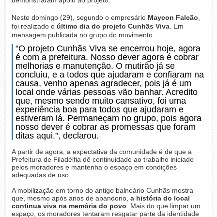
Neste domingo (29), segundo o empresário
Maycon Falcão
,
foi realizado o
último dia do projeto Cunhãs Viva
. Em
mensagem publicada no grupo do movimento.
“O projeto Cunhãs Viva se encerrou hoje, agora
é com a prefeitura. Nosso dever agora é cobrar
melhorias e manutenção. O mutirão já se
concluiu, e a todos que ajudaram e confiaram na
causa, venho apenas agradecer, pois já é um
local onde várias pessoas vão banhar. Acredito
que, mesmo sendo muito cansativo, foi uma
experiência boa para todos que ajudaram e
estiveram lá. Permaneçam no grupo, pois agora
nosso dever é cobrar as promessas que foram
ditas aqui.”, declarou.
A partir de agora, a expectativa da comunidade é de que a
Prefeitura de Filadélfia dê continuidade ao trabalho iniciado
pelos moradores e mantenha o espaço em condições
adequadas de uso.
A mobilização em torno do antigo balneário Cunhãs mostra
que, mesmo após anos de abandono,
a história do local
continua viva na memória do povo
. Mais do que limpar um
espaço, os moradores tentaram resgatar parte da identidade