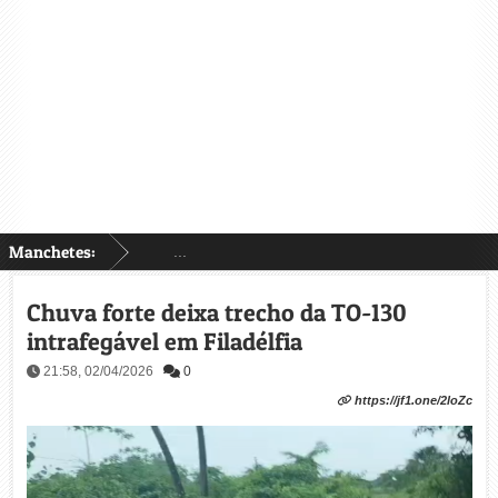
Manchetes:
...
Chuva forte deixa trecho da TO-130
intrafegável em Filadélfia
21:58, 02/04/2026
0
https://jf1.one/2loZc