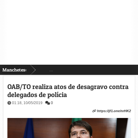
Manchetes:
...
OAB/TO realiza atos de desagravo contra
delegados de polícia
01:18, 10/05/2019
0
https://jf1.one/nrHK2