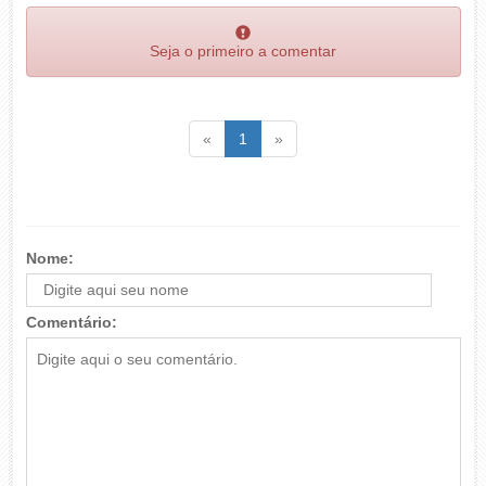
Seja o primeiro a comentar
Voltar
(atual)
Voltar
«
1
»
Nome:
Comentário: