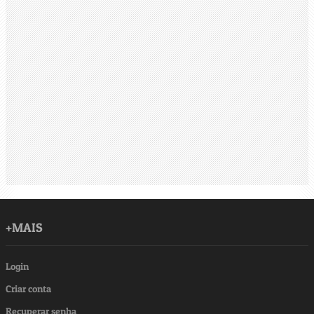
+MAIS
Login
Criar conta
Recuperar senha