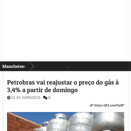
Manchetes:
...
Petrobras vai reajustar o preço do gás à
3,4% a partir de domingo
01:45, 04/05/2019
0
https://jf1.one/VyIlF