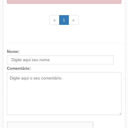
Voltar
(atual)
Voltar
«
1
»
Nome:
Comentário: