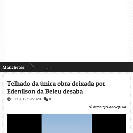
Manchetes:
...
Telhado da única obra deixada por
Edenilson da Beleu desaba
00:19, 17/09/2020
0
https://jf1.one/2g1Cd