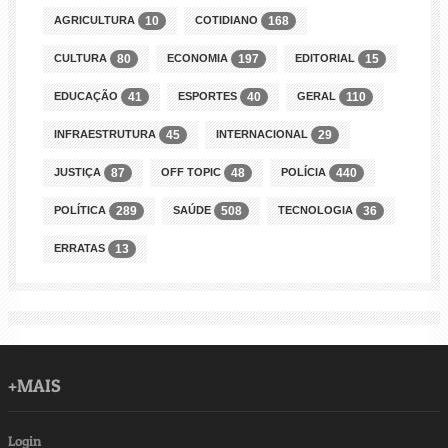
AGRICULTURA
COTIDIANO
10
168
CULTURA
ECONOMIA
EDITORIAL
80
197
15
EDUCAÇÃO
ESPORTES
GERAL
41
40
110
INFRAESTRUTURA
INTERNACIONAL
45
29
JUSTIÇA
OFF TOPIC
POLÍCIA
87
48
440
POLÍTICA
SAÚDE
TECNOLOGIA
289
508
36
ERRATAS
13
+MAIS
Login