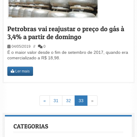
Petrobras vai reajustar o preço do gás à
3,4% a partir de domingo
04/05/2019 //
0
É o maior valor desde o fim de setembro de 2017, quando era
comercializado a R$ 18,98.
Ler mais
Voltar
(atual)
Voltar
«
31
32
33
»
CATEGORIAS