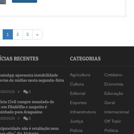
Voltar
(atual)
Avançar
1
2
3
»
ÍCIAS RECENTES
CATEGORIAS
atsApp apresenta instabilidade
Agricultura
Cotidiano
nvios de mídias nesta segunda-feira
Cultura
Economia
/08/2026 //
0
Editorial
Educação
lícia Civil cumpre mandado de
Esportes
Geral
 em Filadélfia e suspeito é
inhado para Araguaína
Infraestrutura
Internacional
/08/2026 //
0
Justiça
Off Topic
ciprocidade não é retaliação nem
Polícia
Política
por olho", diz Alckmin