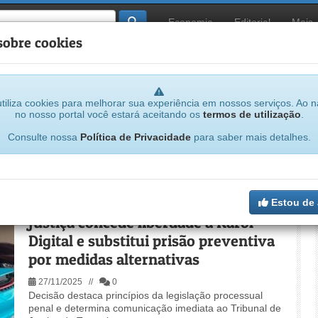
Economia
Editorial
Mais
sobre cookies
tiliza cookies para melhorar sua experiência em nossos serviços. Ao 
no nosso portal você estará aceitando os
termos de utilização
.
Consulte nossa
Política de Privacidade
para saber mais detalhes.
Estou de
Justiça concede liberdade a Karol
Digital e substitui prisão preventiva
por medidas alternativas
27/11/2025 //
0
Decisão destaca princípios da legislação processual
penal e determina comunicação imediata ao Tribunal de