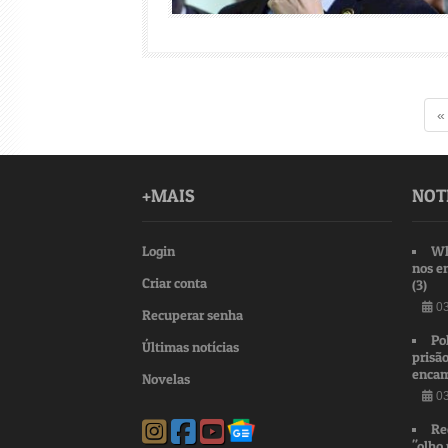
«
+MAIS
NOT
Login
Wh
nos e
Criar conta
(3)
03
Recuperar senha
Po
Últimas notícias
prisão
encam
Novelas
03
Re
"olho 