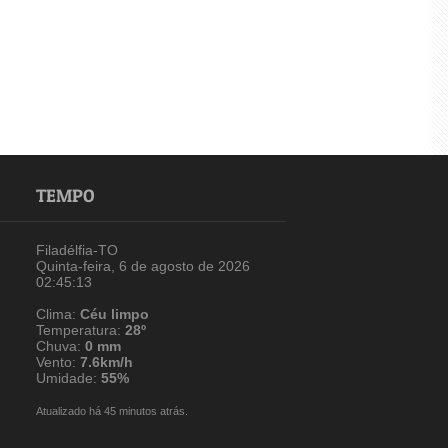
TEMPO
Filadélfia-TO
Quinta-feira, 6 de agosto de 2026
02:45:13
Clima:
Céu limpo
Temperatura:
28º
Chuva:
0 mm
Vento:
7.6km/h
Umidade:
55%
Atualizado há 45 minutos atrás.