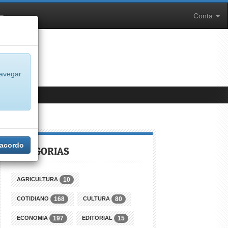
Conta
navegar
 acordo
CATEGORIAS
AGRICULTURA
10
COTIDIANO
CULTURA
168
80
ECONOMIA
EDITORIAL
197
15