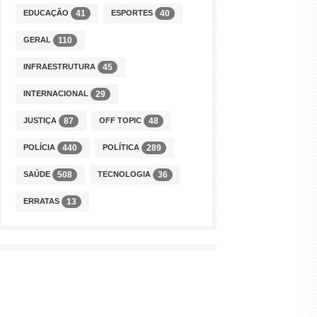
EDUCAÇÃO
ESPORTES
41
40
GERAL
110
INFRAESTRUTURA
45
INTERNACIONAL
29
JUSTIÇA
OFF TOPIC
87
48
POLÍCIA
POLÍTICA
440
289
SAÚDE
TECNOLOGIA
508
36
ERRATAS
13