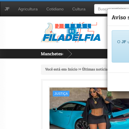
JF
Agricultura
Cotidiano
Cultura
Aviso 
O
JF
u
Manchetes:
...
Você está em:
Início
>>
Últimas notícias
>>
Justiça
JUSTIÇA