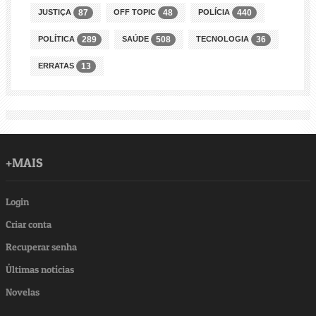
JUSTIÇA
OFF TOPIC
POLÍCIA
87
48
440
POLÍTICA
SAÚDE
TECNOLOGIA
289
508
36
ERRATAS
13
+MAIS
Login
Criar conta
Recuperar senha
Últimas notícias
Novelas