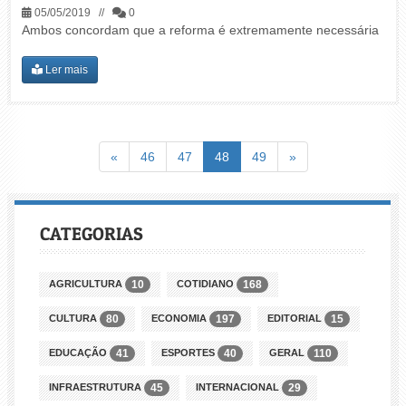
05/05/2019 //
0
Ambos concordam que a reforma é extremamente necessária
Ler mais
Voltar
(atual)
Avançar
«
46
47
48
49
»
CATEGORIAS
AGRICULTURA
COTIDIANO
10
168
CULTURA
ECONOMIA
EDITORIAL
80
197
15
EDUCAÇÃO
ESPORTES
GERAL
41
40
110
INFRAESTRUTURA
INTERNACIONAL
45
29