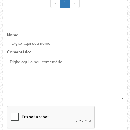
Voltar
(atual)
Voltar
«
1
»
Nome:
Comentário: