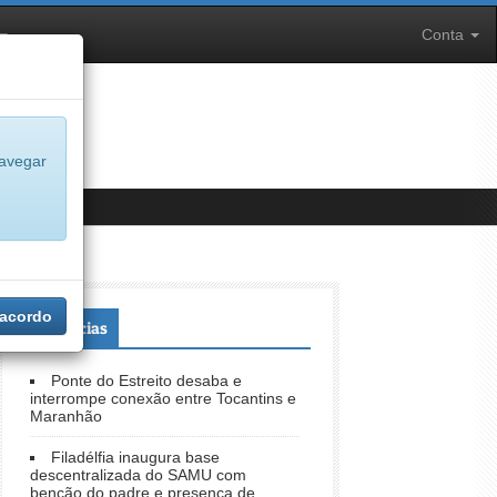
Conta
navegar
 acordo
+Notícias
Ponte do Estreito desaba e
interrompe conexão entre Tocantins e
Maranhão
Filadélfia inaugura base
descentralizada do SAMU com
benção do padre e presença de