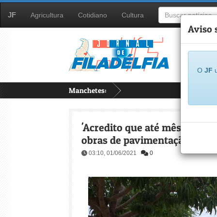
JF
Agricultura
Cotidiano
Cultura
Aviso 
O
JF
u
Manchetes:
...
'Acredito que até mês de julh
obras de pavimentação asfált
03:10, 01/06/2021
0