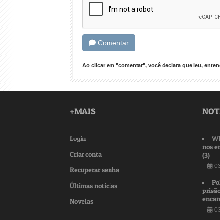
Comentar
Ao clicar em "comentar", você declara que leu, ent
+MAIS
NOT
Login
Wh
nos e
Criar conta
(3)
03
Recuperar senha
Po
Últimas notícias
prisão
encam
Novelas
03