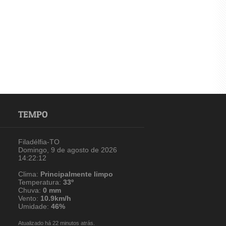
TEMPO
Filadélfia-TO
Domingo, 9 de agosto de 2026
14:22:12
Clima:
Principalmente limpo
Temperatura:
33º
Chuva:
0 mm
Vento:
10.9km/h
Umidade:
46%
Atualizado há 22 minutos atrás.