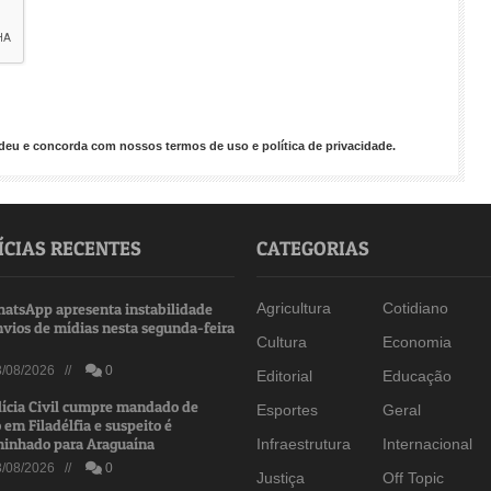
endeu e concorda com nossos
termos de uso
e
política de privacidade
.
ÍCIAS RECENTES
CATEGORIAS
atsApp apresenta instabilidade
Agricultura
Cotidiano
nvios de mídias nesta segunda-feira
Cultura
Economia
/08/2026 //
0
Editorial
Educação
lícia Civil cumpre mandado de
Esportes
Geral
 em Filadélfia e suspeito é
inhado para Araguaína
Infraestrutura
Internacional
/08/2026 //
0
Justiça
Off Topic