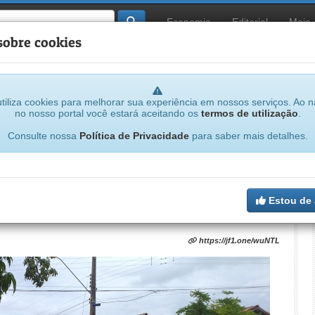
Economia
Editorial
Mais
sobre cookies
tiliza cookies para melhorar sua experiência em nossos serviços. Ao 
no nosso portal você estará aceitando os
termos de utilização
.
Consulte nossa
Política de Privacidade
para saber mais detalhes.
o estará resolvido', diz secretário sobre
ica em Filadélfia
Estou de
https://jf1.one/wuNTL