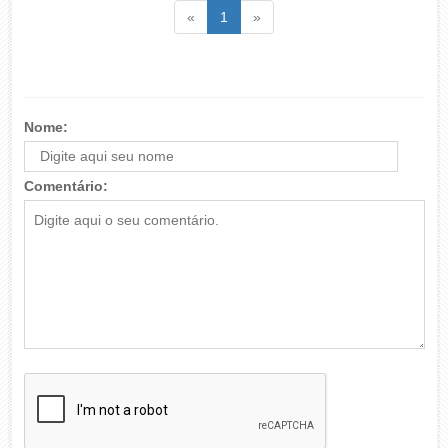
Voltar
(atual)
Voltar
«
1
»
Nome:
Comentário: