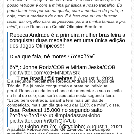
posso retribuir é com a minha ginástica e nosso trabalho. Eu
pude fazer isso por ele na quinta, com a medalha de prata, e
hoje, com a medalha de ouro. E é isso que eu vou buscar
fazer, dar orgulho para as pessoas, para a minha família e pra
mim
”, disse Rebeca ao Comitê Olímpico Brasileiro.
Rebeca Andrade é a primeira mulher brasileira a
conquistar duas medalhas em uma única edição
dos Jogos Olímpicos!!!
Diva que fala, né mores? ðŸ¥‡ðŸ¥ˆ
ðŸ“¸: Jonne Roriz/COB e Miriam Jeske/COB
pic.twitter.com/oxHMNDtwSR
— Time Brasil (@timebrasil)
August 1, 2021
É a segunda medalha de Rebeca Andrade nos Jogos de
Tóquio. Ela já havia conquistado a prata no individual
geral. Rebeca ainda tem chance de aumentar a sua coleção
na final do solo, que será disputada nesta segunda-feira.
"Estou bem centrada, amanhã tem mais um dia de
competição, mais um dia que vou dar 110% de mim", disse.
Boa, Rebeca! 15.000 no segundo salto
ðŸ‘ðŸ¼ðŸ‘ðŸ¼
#OlimpíadasNaGlobo
pic.twitter.com/n9bTiQkVUb
— TV Globo em ðŸ (@tvglobo)
August 1, 2021
A paulista Rebeca Andrade, de 22 anos, fã da campeã
mundial Daiane dos Santos, com essas duas conquistas, é a