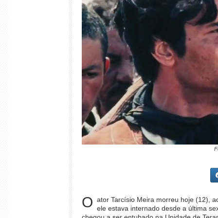
F
O
ator Tarcísio Meira morreu hoje (12), 
ele estava internado desde a última sex
chegou a ser entubado na Unidade de Terapia