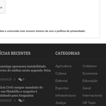
endeu e concorda com nossos
termos de uso
e
política de privacidade
.
ÍCIAS RECENTES
CATEGORIAS
atsApp apresenta instabilidade
Agricultura
Cotidiano
nvios de mídias nesta segunda-feira
Cultura
Economia
/08/2026 //
0
Editorial
Educação
lícia Civil cumpre mandado de
Esportes
Geral
 em Filadélfia e suspeito é
inhado para Araguaína
Infraestrutura
Internacional
/08/2026 //
0
Justiça
Off Topic