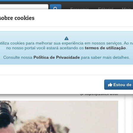
Economia
Editorial
Mais
sobre cookies
tiliza cookies para melhorar sua experiência em nossos serviços. Ao 
no nosso portal você estará aceitando os
termos de utilização
.
Consulte nossa
Política de Privacidade
para saber mais detalhes.
rcísio Meira, vítima de covid-19
Estou de
https://jf1.one/PWVdt