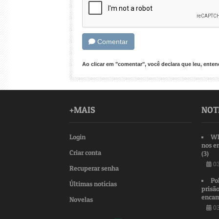
Comentar
Ao clicar em "comentar", você declara que leu, ent
+MAIS
NOT
Login
Wh
nos e
Criar conta
(3)
03
Recuperar senha
Po
Últimas notícias
prisão
encam
Novelas
03