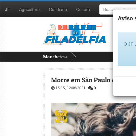
JF
Agricultura
Cotidiano
Cultura
Aviso 
O
JF
u
Manchetes:
...
Morre em São Paulo o ator Ta
15:15, 12/08/2021
0