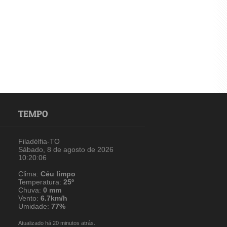
TEMPO
Filadélfia-TO
Sábado, 8 de agosto de 2026
10:20:06
Clima:
Céu limpo
Temperatura:
25º
Chuva:
0 mm
Vento:
6.7km/h
Umidade:
77%
Atualizado há 20 minutos atrás.