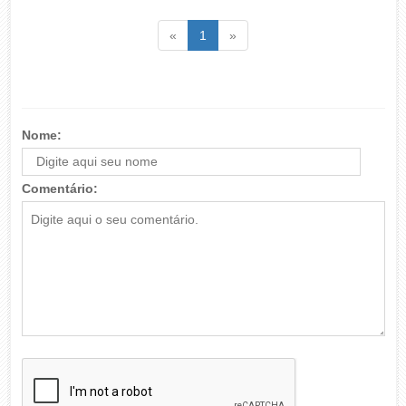
Voltar
(atual)
Voltar
«
1
»
Nome:
Comentário: