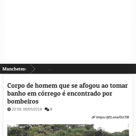
Manchetes:
...
Corpo de homem que se afogou ao tomar
banho em córrego é encontrado por
bombeiros
20:59, 06/05/2019
0
https://jf1.one/OzT8l