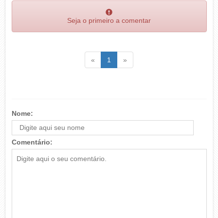
Seja o primeiro a comentar
Voltar
(atual)
Voltar
«
1
»
Nome:
Comentário: