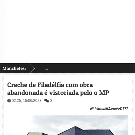
Manchetes:
...
Creche de Filadélfia com obra
abandonada é vistoriada pelo o MP
02:25, 15/06/2023
0
https://jf1.one/oDT77